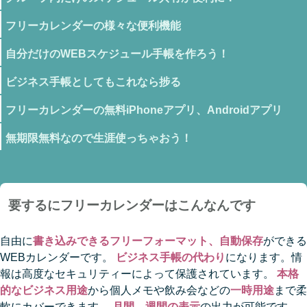
フリーカレンダーの様々な便利機能
自分だけのWEBスケジュール手帳を作ろう！
ビジネス手帳としてもこれなら捗る
フリーカレンダーの無料iPhoneアプリ、Androidアプリ
無期限無料なので生涯使っちゃおう！
要するにフリーカレンダーはこんなんです
自由に
書き込みできるフリーフォーマット、自動保存
ができる
WEBカレンダーです。
ビジネス手帳の代わり
になります。情
報は高度なセキュリティーによって保護されています。
本格
的なビジネス用途
から個人メモや飲み会などの
一時用途
まで柔
軟にカバーできます。
月間、週間の表示
の出力が可能です。